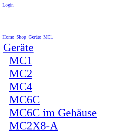
Login
Home
Shop
Geräte
MC1
Geräte
MC1
MC2
MC4
MC6C
MC6C im Gehäuse
MC2X8-A
Zubehör
Antennen